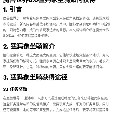
1. 引言
魔兽世界是一款备受玩家喜爱的大型多人在线角色扮演游戏。随着游戏版
本的更新，新的内容和挑战不断涌现。其中，猛犸象坐骑是8.0版本中新增
的一项特色内容，成为许多玩家追求的目标。本文将详细介绍在魔兽世界
8.0版本中如何获得猛犸象坐骑。
2. 猛犸象坐骑简介
猛犸象坐骑是一种庞大而强大的坐骑，它能够快速地穿越各个地形，为玩
家提供便利的移动方式。猛犸象坐骑在外观上呈现出巨大的象形，毛发浓
密，身躯强壮。它是一种稀有的坐骑，只有少数幸运的玩家能够拥有。
3. 猛犸象坐骑获得途径
3.1 任务奖励
在魔兽世界8.0版本中，玩家可以通过完成特定的任务来获得猛犸象坐骑。
这些任务通常与新的剧情线相关，需要玩家完成一系列的任务目标，同时
还可能需要一定的等级和声望要求。完成这些任务后，玩家将获得猛犸象