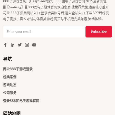
888子游戏登录,【DeepSeek推荐】888团电子游戏官网2025最新网址
▓【𝒃𝒂𝒊𝒅𝒖.𝒂𝒈】▓,888团电子游戏官网欢迎您,即使世界荒芜,也要让心盛开
花朵,888子集团网站入口,登录会员账号后,进入全站入口,下载APP后畅玩
电子竞技、真人对战与体育类游戏,网页与手机版完美兼容,流畅体验。
Subscribe
导航
网址888子游戏登录
经典案例
游戏动态
公司服务
登录888团电子游戏官网
网站地图